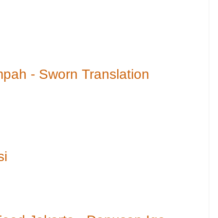
pah - Sworn Translation
si