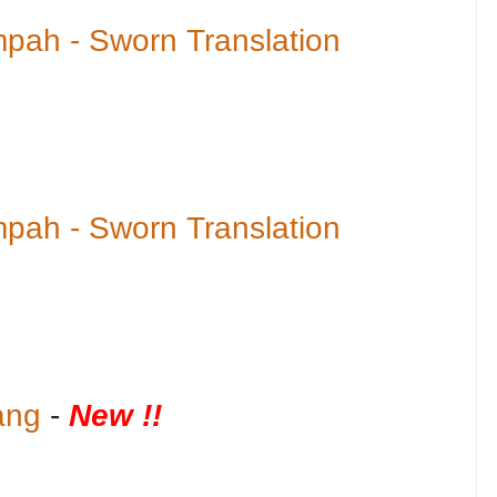
pah - Sworn Translation
pah - Sworn Translation
ang
-
New !!