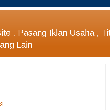
e , Pasang Iklan Usaha , Tit
Yang Lain
si